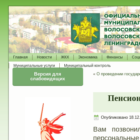
Главная
Новости
ЖКХ
Экономика
Финансы
Соц
Муниципальные услуги
Муниципальный контроль
Версия для
«
О проведении государ
слабовидящих
Пенсион
Опубликовано
18.12
Вам позвони
персональные