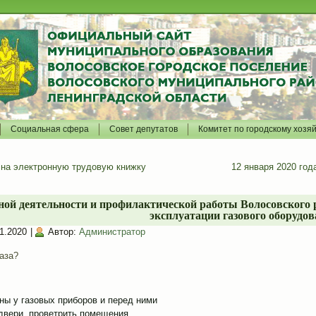
Социальная сфера
Совет депутатов
Комитет по городскому хозя
 на электронную трудовую книжку
12 января 2020 го
ной деятельности и профилактической работы Волосовского р
эксплуатации газового оборудов
1.2020
|
Автор:
Администратор
аза?
ны у газовых приборов и перед ними
 двери, проветрить помещения