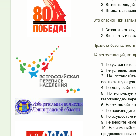
Вывести людей и
Вызвать аварий
Это опасно! При запах
Зажигать огонь,
Включать и вык
Правила безопасности
14 рекомендаций, кот
Не устраняйте с
Не устанавлива
Не оставляйт
соответствующую 
Не допускайте к
Не используйт
газопроводам вере
Не оставляйте н
Не производите 
Не осуществляй
Не вносите изме
Не изменяйте
предназначенные 