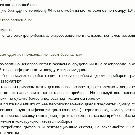
з загазованной зоны.
ную бригаду по телефону 04 или с мобильных телефонов по номеру 104.
е газа запрещено:
 курить
лючать электроприборы, электроосвещение и пользоваться электрозвон
орые сделают пользование газом безопасным:
амовольно неисправности в газовом оборудовании и на газопроводе, а о
йте на конфорки плиты посуду с широким дном.
е без присмотра работающие газовые приборы (кроме приборов, р
автоматику).
 газовым приборам детей дошкольного возраста, престарелых и лиц в не
е не по назначению газ и газовые приборы. Не пользуйтесь газов
вки, не сушите белье и волосы над пламенем горелок.
а плите или близко от нее легковоспламеняющиеся предметы: бумагу, тр
самовольную газификацию дома (квартиры), перестановку, замену газов
те перепланировку помещения, где установлены газовые приборы, без с
нения в конструкцию газовых приборов.
 устройство дымовых и вентиляционных систем, не заклеивайте и н
для чистки