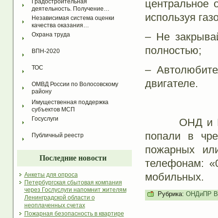
центральное 
Градостроительная 
деятельность. Получение…
используя газ
Независимая система оценки 
качества оказания…
– Не закрывай
Охрана труда
полностью;
ВПН-2020
– Автолюбите
ТОС
двигателе.
ОМВД России по Волосовскому 
району
Имущественная поддержка 
субъектов МСП
Госуслуги
ОНД и ПР Во
попали в чр
Публичный реестр
пожарных ил
Последние новости
телефонам: «
мобильных.
Анкеты для опроса
Петербургская сбытовая компания
через Гослуслуги напомнит жителям
Рубрика:
ОНДиПР Во
Ленинградской области о
неоплаченных счетах
Пожарная безопасность в квартире