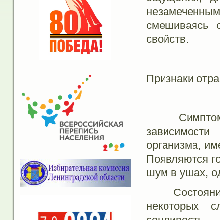
незамеченным
смешиваясь 
свойств.
Признаки отра
Симптомы от
зависимости
организма, им
Появляются го
шум в ушах, о
Состояние у 
некоторых с
сонливость