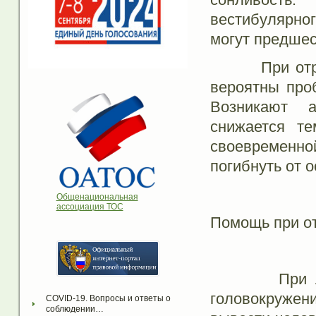
вестибулярног
могут предшес
При отравле
вероятны про
Возникают а
снижается те
своевременно
погибнуть от 
Общенациональная
ассоциация ТОС
Помощь при от
При легких
головокружен
COVID-19. Вопросы и ответы о 
соблюдении…