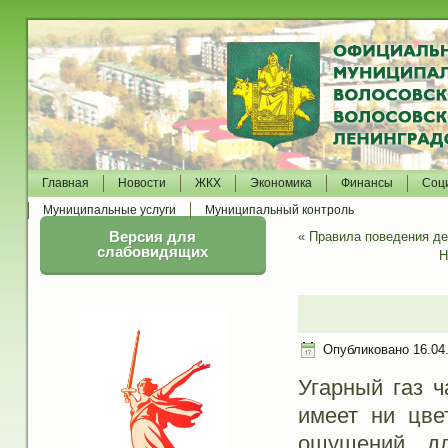
Главная
Новости
ЖКХ
Экономика
Финансы
Соц
Муниципальные услуги
Муниципальный контроль
Версия для
«
Правила поведения де
слабовидящих
Н
Опубликовано
16.04
Угарный газ 
имеет ни цве
ощущений, дл