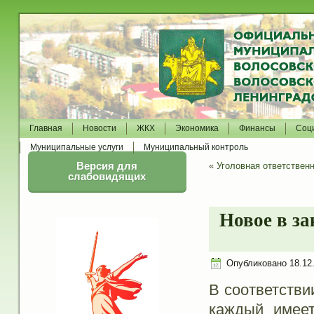
Главная
Новости
ЖКХ
Экономика
Финансы
Соц
Муниципальные услуги
Муниципальный контроль
Версия для
«
Уголовная ответствен
слабовидящих
Новое в з
Опубликовано
18.12
В соответстви
каждый имеет