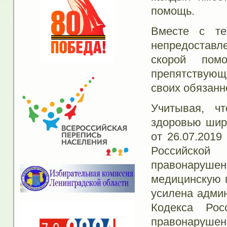
помощь.
Вместе с те
непредостав
скорой помо
препятствующ
своих обязанн
Учитывая, ч
здоровью шир
от 26.07.201
Российско
правонарушен
медицинскую п
усилена админ
Кодекса Рос
правонарушен