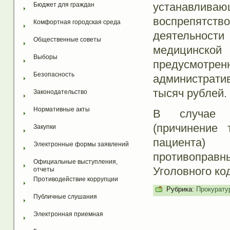
устанавливаю
Бюджет для граждан
воспрепятство
Комфортная городская среда
деятельност
Общественные советы
медицинско
Выборы
предусмотрен
Безопасность
администрати
тысяч рублей.
Законодательство
Нормативные акты
В случае в
(причинение 
Закупки
пациента)
Электронные формы заявлений
противоправн
Официальные выступления, 
Уголовного ко
отчеты
Противодействие коррупции
Рубрика:
Прокурату
Публичные слушания
Электронная приемная