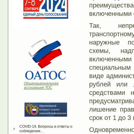
преимуществ
включенными 
Так, непре
транспортн
наружные по
схемы, над
включенными
специальным 
виде админист
рублей или 
Общенациональная
ассоциация ТОС
средствами 
предусматри
лишение прав
срок от 1 до 3
COVID-19. Вопросы и ответы о 
Одновремен
соблюдении…