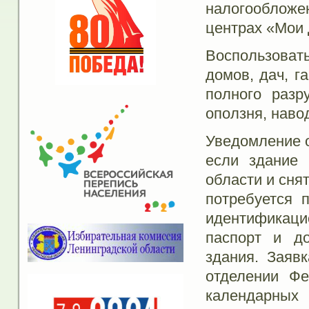
налогообложе
центрах «Мои
Воспользовать
домов, дач, г
полного разр
оползня, наво
Уведомление 
если здание 
области и снят
потребуется 
идентификац
паспорт и д
здания. Заяв
отделении Фе
календарных 