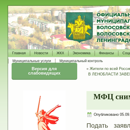
Главная
Новости
ЖКХ
Экономика
Финансы
Соц
Муниципальные услуги
Муниципальный контроль
Версия для
«
Жители по всей Росси
слабовидящих
В ЛЕНОБЛАСТИ ЗАВ
МФЦ сним
Опубликовано
05.09
Подать заяв