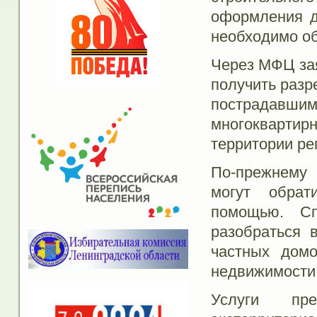
оформления д
необходимо о
Через МФЦ зая
получить разр
пострадавш
многоквартир
территории ре
По-прежнему 
могут обрат
помощью. Сп
разобраться 
частных домо
недвижимости 
Услуги п