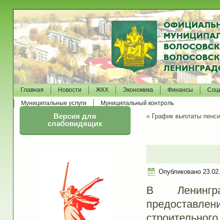
Главная
Новости
ЖКХ
Экономика
Финансы
Соц
Муниципальные услуги
Муниципальный контроль
Версия для
«
График выплаты пенси
слабовидящих
Опубликовано
23.02
В Ленингр
предоставл
строительн