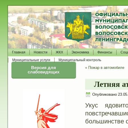
Главная
Новости
ЖКХ
Экономика
Финансы
Соц
Муниципальные услуги
Муниципальный контроль
Версия для
«
Пожар в автомобиле
слабовидящих
Летняя ат
Опубликовано
23.05
Укус ядовит
повстречавшис
большинстве с