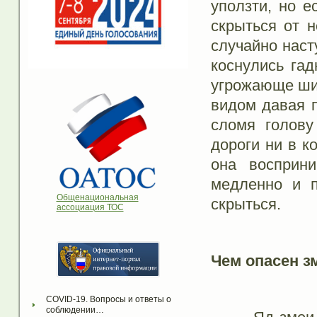
уползти, но е
скрыться от н
случайно наст
коснулись гад
угрожающе ши
видом давая п
сломя голову
дороги ни в к
она восприни
медленно и п
Общенациональная
скрыться.
ассоциация ТОС
Чем опасен з
COVID-19. Вопросы и ответы о 
соблюдении…