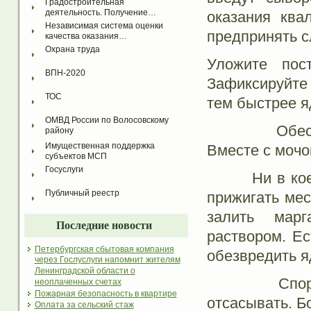
Градостроительная 
деятельность. Получение…
оказания ква
Независимая система оценки 
предпринять 
качества оказания…
Охрана труда
Уложите пос
ВПН-2020
Зафиксируйте 
ТОС
тем быстрее я
ОМВД России по Волосовскому 
Обеспечьте
району
Имущественная поддержка 
Вместе с мочо
субъектов МСП
Госуслуги
Ни в коем сл
Публичный реестр
прижигать мес
залить мар
Последние новости
раствором. Ес
Петербургская сбытовая компания
обезвредить я
через Гослуслуги напомнит жителям
Ленинградской области о
Споры вызы
неоплаченных счетах
Пожарная безопасность в квартире
отсасывать. Б
Оплата за сельский стаж