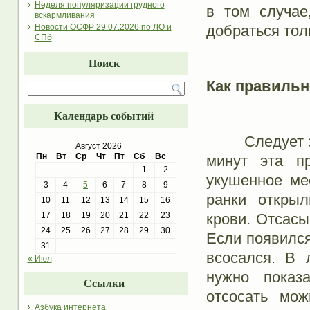
Неделя популяризации грудного
в том случае
вскармливания
добраться тол
Новости ОСФР 29.07.2026 по ЛО и
СПб
Поиск
Как правильн
Календарь событий
Следует знать
Август 2026
Пн
Вт
Ср
Чт
Пт
Сб
Вс
минут эта п
1
2
укушенное ме
3
4
5
6
7
8
9
ранки открыл
10
11
12
13
14
15
16
крови. Отсасы
17
18
19
20
21
22
23
24
25
26
27
28
29
30
Если появился
31
всосался. В 
« Июл
нужно показ
Ссылки
отсосать мо
Азбука интернета