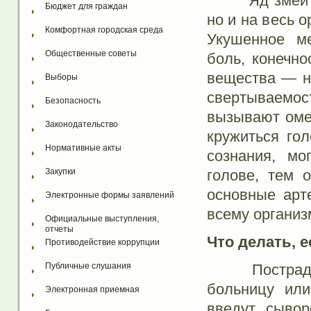
Яд змеи оказ
Бюджет для граждан
но и на весь 
Комфортная городская среда
Укушенное ме
Общественные советы
боль, конечно
вещества — н
Выборы
свертываемо
Безопасность
вызывают омер
Законодательство
кружиться гол
Нормативные акты
сознания, мо
голове, тем 
Закупки
основные арт
Электронные формы заявлений
всему организ
Официальные выступления, 
отчеты
Что делать, е
Противодействие коррупции
Пострадавше
Публичные слушания
больницу ил
Электронная приемная
введут сывор