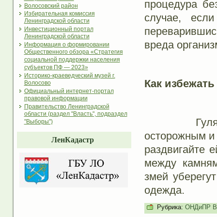
процедура бе
Волосовский район
Избирательная комиссия
случае, есл
Ленинградской области
переварившис
Инвестиционный портал
Ленинградской области
вреда организ
Информация о формировании
Общественного обзора «Стратегия
социальной поддержки населения
субъектов ПФ — 2023»
Историко-краеведческий музей г.
Как избежать
Волосово
Официальный интернет-портал
правовой информации
Правительство Ленинградской
области (раздел "Власть", подраздел
Гуляя по л
"Выборы")
осторожным и 
ЛенКадастр
раздвигайте е
между камням
змей уберегут
одежда.
Рубрика:
ОНДиПР Во