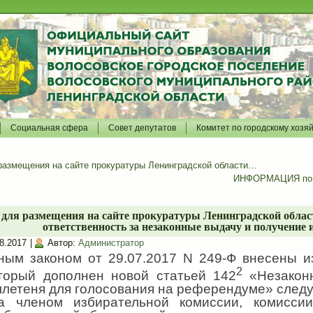
Социальная сфера
Совет депутатов
Комитет по городскому хозя
мещения на сайте прокуратуры Ленинградской области…
ИНФОРМАЦИЯ по р
размещения на сайте прокуратуры Ленинградской области
ответственность за незаконные выдачу и получение 
8.2017
|
Автор:
Администратор
ным законом от 29.07.2017 N 249-Ф внесены и
2
торый дополнен новой статьей 142
«Незакон
ллетеня для голосования на референдуме» след
а членом избирательной комиссии, комисси