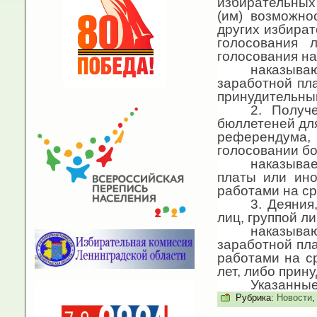
избирательных
(им) возможно
других избират
голосования 
голосования н
наказыва
заработной пл
принудительным
2. Получ
бюллетеней для
референдума, 
голосовании бо
наказывае
платы или ино
работами на ср
3. Деяния
лиц, группой л
наказыва
заработной пла
работами на с
лет, либо прин
Указанные
Рубрика:
Новости