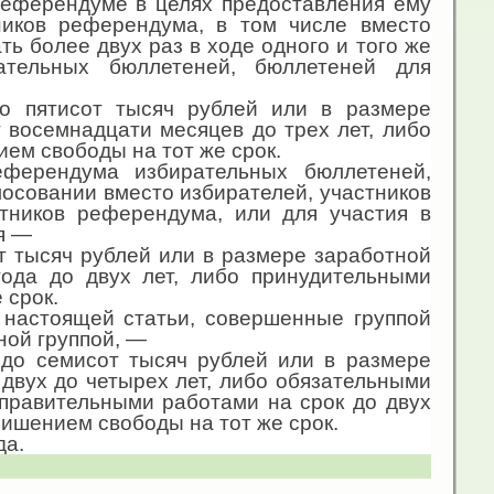
референдуме в целях предоставления ему
тников референдума, в том числе вместо
ь более двух раз в ходе одного и того же
ательных бюллетеней, бюллетеней для
о пятисот тысяч рублей или в размере
 восемнадцати месяцев до трех лет, либо
ем свободы на тот же срок.
еферендума избирательных бюллетеней,
лосовании вместо избирателей, участников
стников референдума, или для участия в
я —
т тысяч рублей или в размере заработной
года до двух лет, либо принудительными
 срок.
 настоящей статьи, совершенные группой
ной группой, —
до семисот тысяч рублей или в размере
 двух до четырех лет, либо обязательными
справительными работами на срок до двух
лишением свободы на тот же срок.
да.