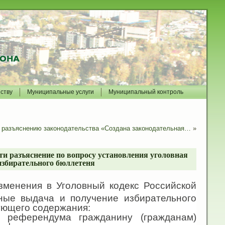
йству
Муниципальные услуги
Муниципальный контроль
азъяснению законодательства «Создана законодательная…
»
 разъяснение по вопросу установления уголовная
избирательного бюллетеня
зменения в Уголовный кодекс Российской
ные выдача и получение избирательного
ующего содержания:
и референдума гражданину (гражданам)