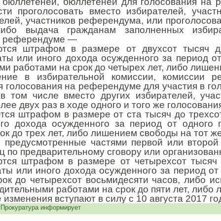
 бюллетеней, бюллетеней для голосования на 
сти проголосовать вместо избирателей, учас
елей, участников референдума, или проголосоват
либо выдача гражданам заполненных избир
а референдуме —
ются штрафом в размере от двухсот тысяч д
аты или иного дохода осужденного за период от
и работами на срок до четырех лет, либо лишени
ение в избирательной комиссии, комиссии р
 голосования на референдуме для участия в го
в том числе вместо других избирателей, уча
лее двух раз в ходе одного и того же голосовани
тся штрафом в размере от ста тысяч до трехсо
го дохода осужденного за период от одного 
ок до трех лет, либо лишением свободы на тот же
, предусмотренные частями первой или второй
иц по предварительному сговору или организован
ются штрафом в размере от четырехсот тысяч 
ты или иного дохода осужденного за период от
рок до четырехсот восьмидесяти часов, либо и
удительными работами на срок до пяти лет, либо 
 изменения вступают в силу с 10 августа 2017 го
,
Прокуратура информирует