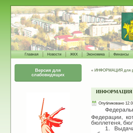
Главная
Новости
ЖКХ
Экономика
Финансы
Версия для
«
ИНФОРМАЦИЯ для раз
слабовидящих
ИНФОРМАЦИЯ для 
Опубликовано
12.0
Федераль
Федерации, ко
бюллетеня, бю
1. Выдач