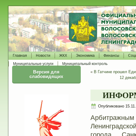
Главная
Новости
ЖКХ
Экономика
Финансы
Соц
Муниципальные услуги
Муниципальный контроль
Версия для
«
В Гатчине прошел Еди
слабовидящих
12 декаб
ИНФОРМ
Опубликовано
15.11
Арбитражны
Ленинградско
города Санк