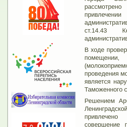
рассмотрено
привлечен
администрати
ст.14.43 
администрати
В ходе провер
помещении
(молокоприе
проведения мо
является нар
Таможенного с
Решением Арб
Ленинградск
привлечено 
совершение п