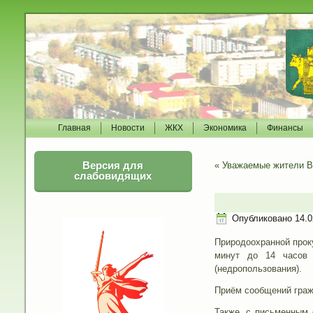
Главная
Новости
ЖКХ
Экономика
Финансы
Версия для
«
Уважаемые жители Во
слабовидящих
Опубликовано
14.0
Природоохранной проку
минут до 14 часов 
(недропользования).
Приём сообщений гражд
Также, с письменным 