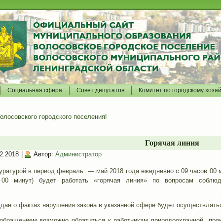
Социальная сфера
Совет депутатов
Комитет по городскому хозя
лосовского городского поселения!
Горячая линия
2.2018
|
Автор:
Администратор
ратурой в период февраль — май 2018 года ежедневно с 09 часов 00 ми
00 минут) будет работать «горячая линия» по вопросам соблюд
ан о фактах нарушения закона в указанной сфере будет осуществлятьс
обращением возможно обратиться к работникам природоохранной прокур