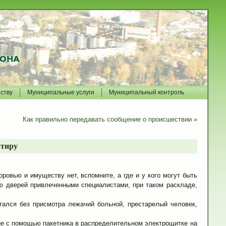
йству
Муниципальные услуги
Муниципальный контроль
Как правильно передавать сообщение о происшествии
»
ртиру
оровью и имуществу нет, вспомните, а где и у кого могут быть
ию дверей привлеченными специалистами, при таком раскладе,
тался без присмотра лежачий больной, престарелый человек,
ание с помощью пакетника в распределительном электрощитке на