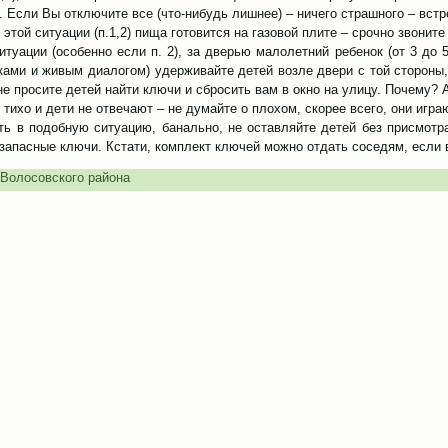
. Если Вы отключите все (что-нибудь лишнее) – ничего страшного – встре
 этой ситуации (п.1,2) пища готовится на газовой плите – срочно звоните 
итуации (особенно если п. 2), за дверью малолетний ребенок (от 3 до 
ками и живым диалогом) удерживайте детей возле двери с той стороны,
не просите детей найти ключи и сбросить вам в окно на улицу. Почему?
 тихо и дети не отвечают – не думайте о плохом, скорее всего, они играю
ть в подобную ситуацию, банально, не оставляйте детей без присмотра
 запасные ключи. Кстати, комплект ключей можно отдать соседям, если 
Волосовского района