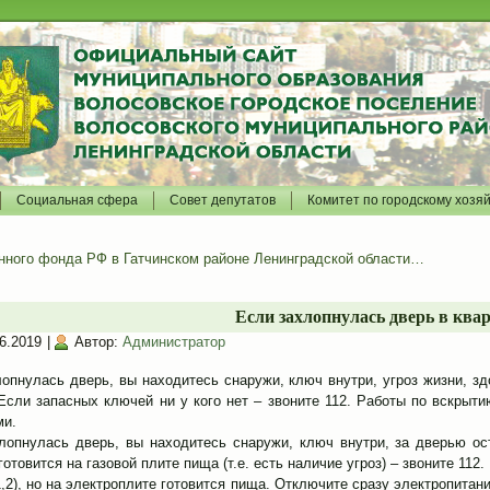
Социальная сфера
Совет депутатов
Комитет по городскому хозя
нного фонда РФ в Гатчинском районе Ленинградской области…
Если захлопнулась дверь в ква
6.2019
|
Автор:
Администратор
опнулась дверь, вы находитесь снаружи, ключ внутри, угроз жизни, зд
Если запасных ключей ни у кого нет – звоните 112. Работы по вскрыт
ми.
лопнулась дверь, вы находитесь снаружи, ключ внутри, за дверью ос
отовится на газовой плите пища (т.е. есть наличие угроз) – звоните 112.
1,2), но на электроплите готовится пища. Отключите сразу электропит