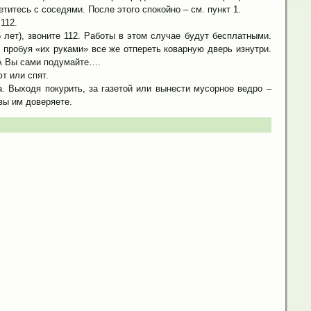
титесь с соседями. После этого спокойно – см. пункт 1.
112.
5 лет), звоните 112. Работы в этом случае будут бесплатными.
 пробуя «их руками» все же отпереть коварную дверь изнутри.
 А Вы сами подумайте….
т или спят.
. Выходя покурить, за газетой или вынести мусорное ведро –
вы им доверяете.