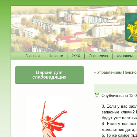
Главная
Новости
ЖКХ
Экономика
Финансы
Версия для
«
Управлением Пенсио
слабовидящих
Опубликовано
13.0
Если у вас захл
запасные ключи? 
будут уже платны
Если у вас зах
малолетние дети, г
То же самое (п.