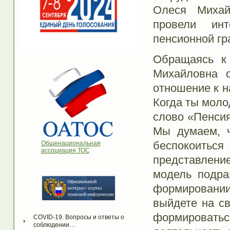
Олеся Михай
провели ин
пенсионной гр
Обращаясь к
Михайловна с
отношение к 
Когда ты моло
слово «Пенсия
Мы думаем, ч
беспокоиться
Общенациональная
ассоциация ТОС
представлени
модель подра
формировании
выйдете на св
формироватьс
COVID-19. Вопросы и ответы о 
соблюдении…