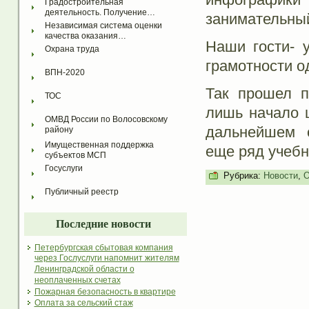
Градостроительная 
деятельность. Получение…
занимательный
Независимая система оценки 
качества оказания…
Наши гости- 
Охрана труда
грамотности о
ВПН-2020
Так прошел п
ТОС
лишь начало ц
ОМВД России по Волосовскому 
дальнейшем с
району
Имущественная поддержка 
еще ряд учебн
субъектов МСП
Госуслуги
Рубрика:
Новости
,
О
Публичный реестр
Последние новости
Петербургская сбытовая компания
через Гослуслуги напомнит жителям
Ленинградской области о
неоплаченных счетах
Пожарная безопасность в квартире
Оплата за сельский стаж