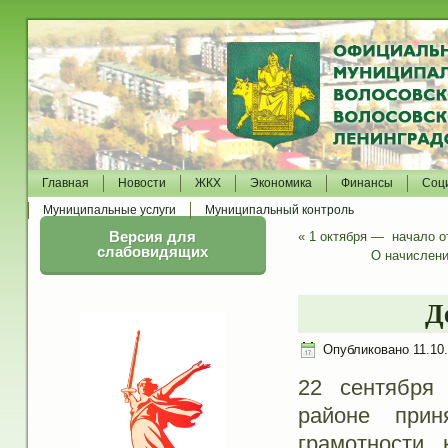
Главная
Новости
ЖКХ
Экономика
Финансы
Соц
Муниципальные услуги
Муниципальный контроль
Версия для
«
1 октября — начало о
слабовидящих
О начислени
Д
Опубликовано
11.10
22 сентября
районе при
грамотности,