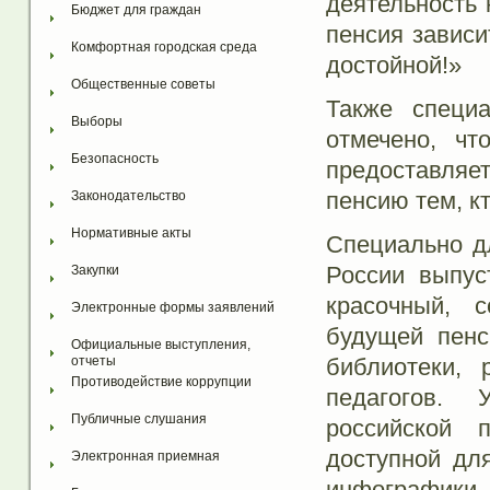
деятельность 
Бюджет для граждан
пенсия зависи
Комфортная городская среда
достойной!»
Общественные советы
Также специ
Выборы
отмечено, чт
Безопасность
предоставляе
пенсию тем, к
Законодательство
Нормативные акты
Специально д
России выпуст
Закупки
красочный, 
Электронные формы заявлений
будущей пен
Официальные выступления, 
библиотеки, 
отчеты
Противодействие коррупции
педагогов. 
Публичные слушания
российской 
доступной дл
Электронная приемная
инфографик