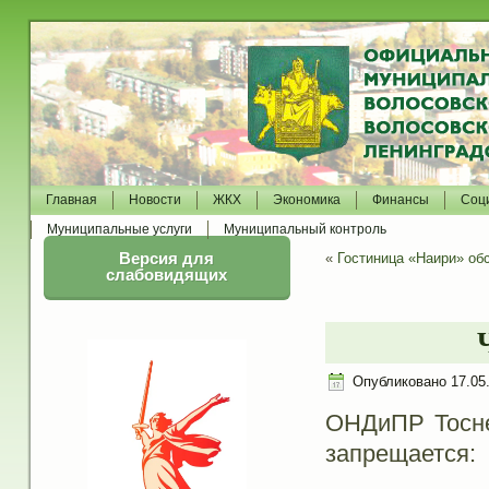
Главная
Новости
ЖКХ
Экономика
Финансы
Соц
Муниципальные услуги
Муниципальный контроль
Версия для
«
Гостиница «Наири» об
слабовидящих
Опубликовано
17.05
ОНДиПР Тоснен
запрещается: