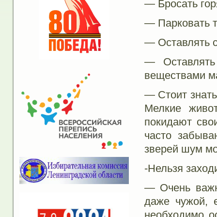
— Бросать гор
— Парковать т
— Оставлять с
— Оставлять
веществами м
— Стоит знать
Мелкие живо
покидают свои
часто забыва
зверей шум мо
-Нельзя заход
— Очень важн
даже чужой, 
необходимо ос