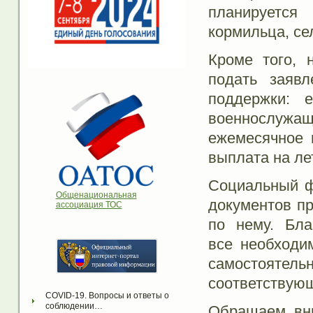
планируетс
кормильца, се
Кроме того, 
подать заяв
поддержки: 
военнослужаще
ежемесячное 
выплата на ле
Социальный ф
Общенациональная
документов пр
ассоциация ТОС
по нему. Бла
все необходи
самостоятельн
соответствую
COVID-19. Вопросы и ответы о 
соблюдении…
Обращаем вни