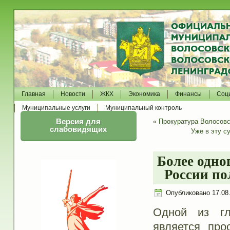
Главная
Новости
ЖКХ
Экономика
Финансы
Соц
Муниципальные услуги
Муниципальный контроль
Версия для
«
Прокуратура Волосовск
слабовидящих
Уже в эту с
Более одно
России по
Опубликовано
17.08
Одной из гл
является про