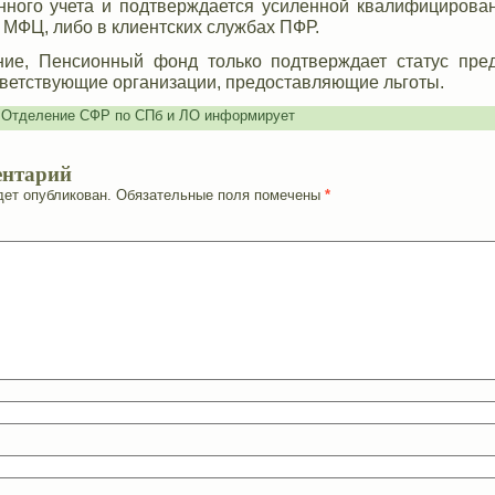
ного учета и подтверждается усиленной квалифицирова
 МФЦ, либо в клиентских службах ПФР.
е, Пенсионный фонд только подтверждает статус пред
тветствующие организации, предоставляющие льготы.
,
Отделение СФР по СПб и ЛО информирует
ентарий
дет опубликован.
Обязательные поля помечены
*