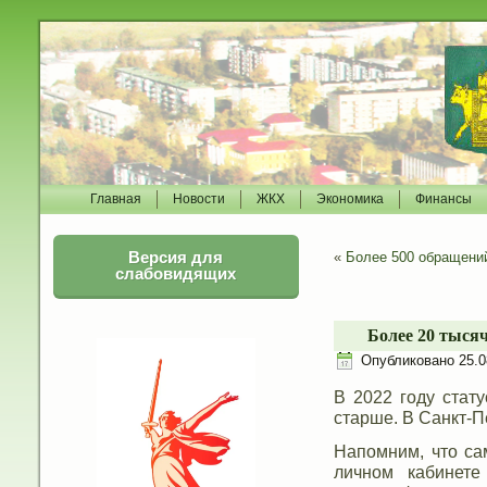
Главная
Новости
ЖКХ
Экономика
Финансы
Версия для
«
Более 500 обращений
слабовидящих
Более 20 тыся
Опубликовано
25.0
В 2022 году стат
старше. В Санкт-П
Напомним, что са
личном кабинете