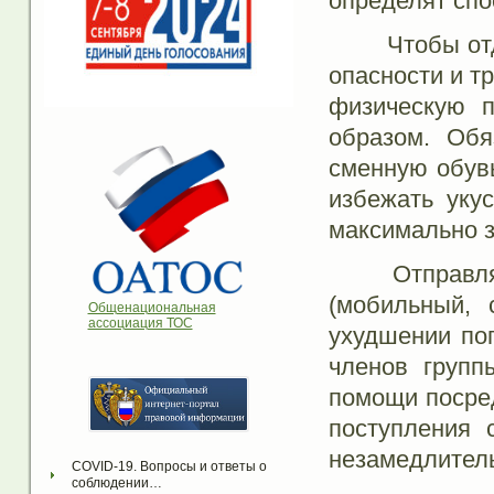
определят спо
Чтобы отдых 
опасности и т
физическую п
образом. Обя
сменную обувь
избежать укус
максимально 
Отправляясь 
(мобильный, 
Общенациональная
ассоциация ТОС
ухудшении по
членов групп
помощи посред
поступления 
незамедлител
COVID-19. Вопросы и ответы о 
соблюдении…