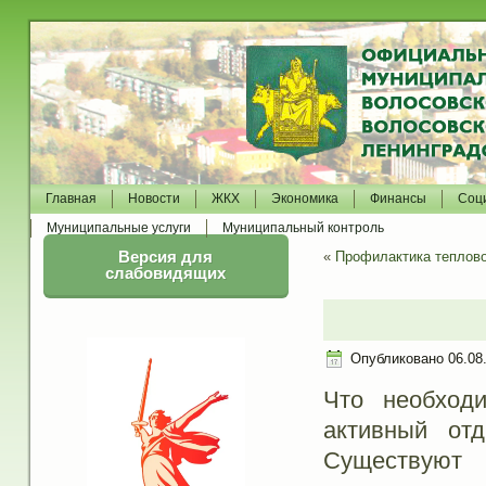
Главная
Новости
ЖКХ
Экономика
Финансы
Соц
Муниципальные услуги
Муниципальный контроль
Версия для
«
Профилактика теплово
слабовидящих
Опубликовано
06.08
Что необход
активный от
Существуют 