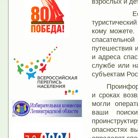
взрослых и де
Если вы р
туристический
кому можете. 
спасательно
путешествия 
и адреса спас
службе или н
субъектам Рос
Проинформир
и сроках воз
могли операт
ваши поиски
проинструкти
опасностях вы