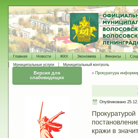
Главная
Новости
ЖКХ
Экономика
Финансы
Соц
Муниципальные услуги
Муниципальный контроль
Версия для
«
Прокуратура информи
слабовидящих
Опубликовано
25.12
Прокуратуро
постановлени
кражи в значи